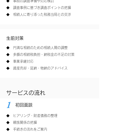
◆ 事前の調査準備や対応検討
◆ 調査事例に基づき調査ポイントの把握
​◆ 相続人に寄り添った税務当局との交渉
生前対策
◆ 円満な相続のための相続人間の調整
◆ 多額の相続税負担・納税金の不足の対策
​◆ 事業承継対応
◆ 資産売却・延納・物納のアドバイス
サービスの流れ
1
初回面談
◆ ヒアリング・財産債務の整理
​◆ 親族関係の把握
◆ 手続きの流れをご案内