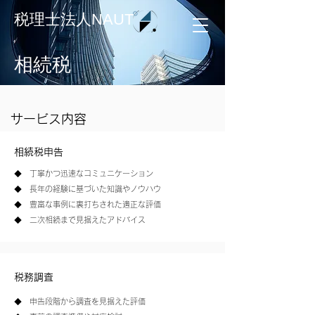
税理士法人NAUT
相続税
サービス内容
​相続税申告
◆ 丁寧かつ迅速なコミュニケーション
◆ 長年の経験に基づいた知識やノウハウ
​◆ 豊富な事例に裏打ちされた適正な評価
​◆ 二次相続まで見据えたアドバイス
​税務調査
◆ 申告段階から調査を見据えた評価